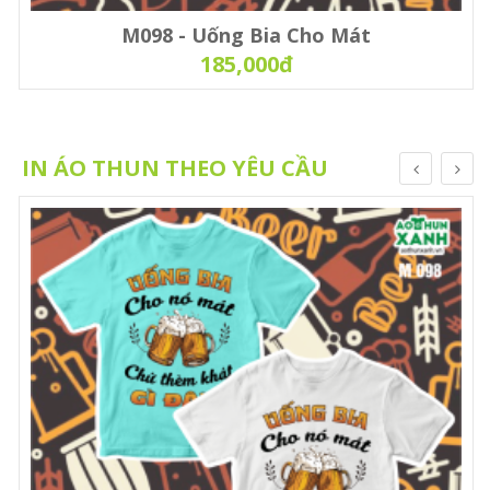
M098 - Uống Bia Cho Mát
185,000đ
IN ÁO THUN THEO YÊU CẦU