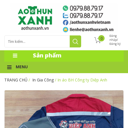
Đăng
0
nhập/
Đăng ký
Sản phẩm
MENU
TRANG CHỦ
/
In Gia Công
/ In áo BH Công ty Diệp Anh