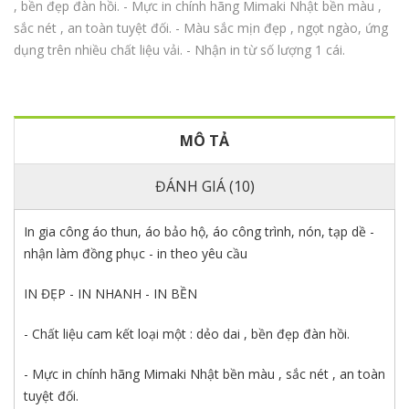
, bền đẹp đàn hồi. - Mực in chính hãng Mimaki Nhật bền màu ,
sắc nét , an toàn tuyệt đối. - Màu sắc mịn đẹp , ngọt ngào, ứng
dụng trên nhiều chất liệu vải. - Nhận in từ số lượng 1 cái.
MÔ TẢ
ĐÁNH GIÁ (10)
In gia công áo thun, áo bảo hộ, áo công trình, nón, tạp dề -
nhận làm đồng phục - in theo yêu cầu
IN ĐẸP - IN NHANH - IN BỀN
- Chất liệu cam kết loại một : dẻo dai , bền đẹp đàn hồi.
- Mực in chính hãng Mimaki Nhật bền màu , sắc nét , an toàn
tuyệt đối.