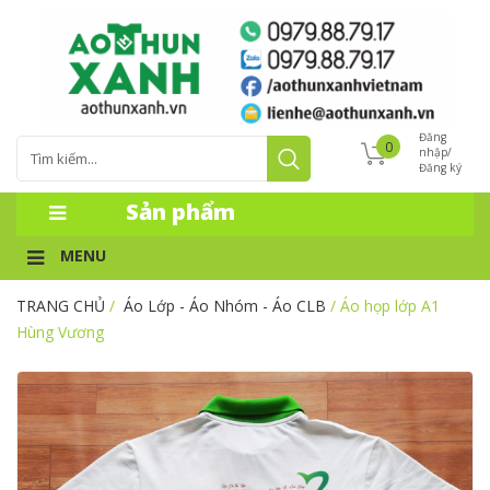
Đăng
0
nhập/
Đăng ký
Sản phẩm
MENU
TRANG CHỦ
/
Áo Lớp - Áo Nhóm - Áo CLB
/ Áo họp lớp A1
Hùng Vương