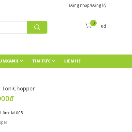
Đăng nhập/Đăng ký
0
0đ
HUNXANH
TIN TỨC
LIÊN HỆ
 ToniChopper
000đ
phẩm: M 005
pper