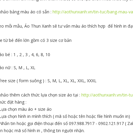
hảo bảng màu áo có sẵn :
http://aothunxanh.vn/tin-tuc/bang-mau-va
eo mỗi mẫu, Áo Thun Xanh sẽ tư vấn màu áo thích hợp để hình in đạt
ze từ bé đến lớn gồm có 3 size cơ bản
áo bé : 1 , 2 , 3 , 4, 6, 8, 10
áo nữ : S, M , L, XL
free size ( form suông ) : S, M, L, XL, XL, XXL, XXXL
hảo thêm cách thức lựa chọn size áo tại :
http://aothunxanh.vn/tin-t
hức đặt hàng :
 Lựa chọn màu áo + size áo
 Lựa chọn hình in mình thích ( mã số hoặc tên hoặc file hình muốn in)
 Nhắn tin hoặc gọi điện thoại đến số 097.988.7917 - 0902.121.917 ( Za
ên hoặc mã số hình in , thông tin người nhận.