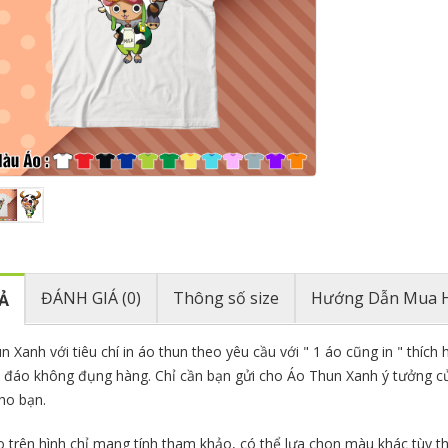
ĐÁNH GIÁ (0)
Thông số size
Hướng Dẫn Mua 
Ả
n Xanh với tiêu chí in áo thun theo yêu cầu với " 1 áo cũng in " thíc
 đáo không đụng hàng. Chỉ cần bạn gửi cho Áo Thun Xanh ý tưởng củ
cho bạn.
 trên hình chỉ mang tính tham khảo, có thể lựa chon màu khác tùy th