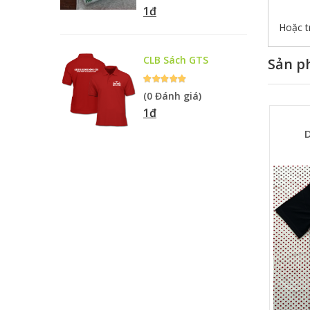
1đ
Hoặc t
CLB Sách GTS
Sản p
(0 Đánh giá)
1đ
ề
M002 - Sushi
D