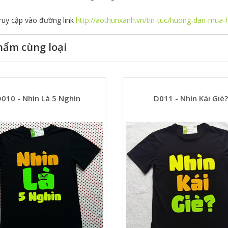
ruy cập vào đường link
http://aothunxanh.vn/tin-tuc/huong-dan-mua-
hẩm cùng loại
010 - Nhìn Là 5 Nghìn
D011 - Nhìn Kái Giè?