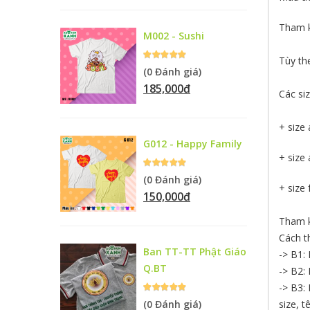
Tham k
M002 - Sushi
Tùy th
(0 Đánh giá)
185,000đ
Các si
+ size 
G012 - Happy Family
+ size 
(0 Đánh giá)
+ size 
150,000đ
Tham k
Cách t
Ban TT-TT Phật Giáo
-> B1:
Q.BT
-> B2:
-> B3:
(0 Đánh giá)
size, t