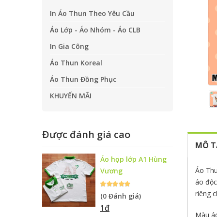
In Áo Thun Theo Yêu Cầu
Áo Lớp - Áo Nhóm - Áo CLB
In Gia Công
Áo Thun Koreal
Áo Thun Đồng Phục
KHUYẾN MÃI
Được đánh giá cao
MÔ T
Áo họp lớp A1 Hùng
Áo Thu
Vương
áo độc
riêng 
(0 Đánh giá)
1đ
Màu áo