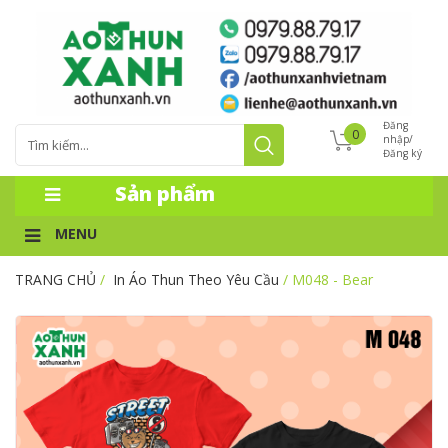
Đăng
0
nhập/
Đăng ký
Sản phẩm
MENU
TRANG CHỦ
/
In Áo Thun Theo Yêu Cầu
/ M048 - Bear