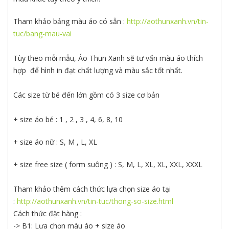
Tham khảo bảng màu áo có sẵn :
http://aothunxanh.vn/tin-
tuc/bang-mau-vai
Tùy theo mỗi mẫu, Áo Thun Xanh sẽ tư vấn màu áo thích
hợp để hình in đạt chất lượng và màu sắc tốt nhất.
Các size từ bé đến lớn gồm có 3 size cơ bản
+ size áo bé : 1 , 2 , 3 , 4, 6, 8, 10
+ size áo nữ : S, M , L, XL
+ size free size ( form suông ) : S, M, L, XL, XL, XXL, XXXL
Tham khảo thêm cách thức lựa chọn size áo tại
:
http://aothunxanh.vn/tin-tuc/thong-so-size.html
Cách thức đặt hàng :
-> B1: Lựa chọn màu áo + size áo