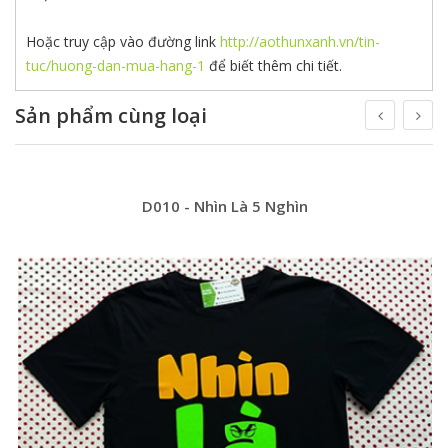
Hoặc truy cập vào đường link
http://aothunxanh.vn/tin-
tuc/huong-dan-mua-hang-1
để biết thêm chi tiết.
Sản phẩm cùng loại
D010 - Nhìn Là 5 Nghìn