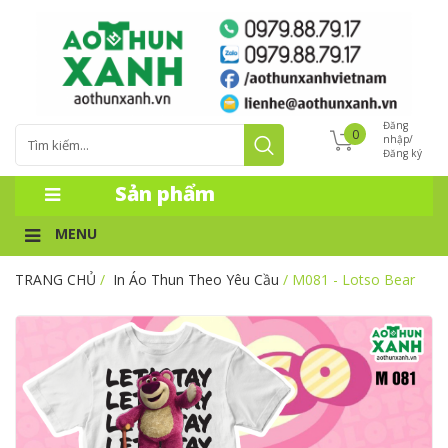
Đăng
0
nhập/
Đăng ký
Sản phẩm
MENU
TRANG CHỦ
/
In Áo Thun Theo Yêu Cầu
/ M081 - Lotso Bear